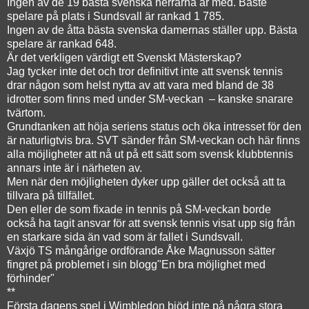
Ingen av de 19 bästa svenska herrarna är med. Bäste
spelare på plats i Sundsvall är rankad 1 785.
Ingen av de åtta bästa svenska damernas ställer upp. Bästa
spelare är rankad 648.
Är det verkligen värdigt ett Svenskt Mästerskap?
Jag tycker inte det och tror definitivt inte att svensk tennis
drar någon som helst nytta av att vara med bland de 38
idrotter som finns med under SM-veckan – kanske snarare
tvärtom.
Grundtanken att höja seriens status och öka intresset för den
är naturligtvis bra. SVT sänder från SM-veckan och här finns
alla möjligheter att nå ut på ett sätt som svensk klubbtennis
annars inte är i närheten av.
Men när den möjligheten dyker upp gäller det också att ta
tillvara på tillfället.
Den eller de som fixade in tennis på SM-veckan borde
också ha tagit ansvar för att svensk tennis visat upp sig från
en starkare sida än vad som är fallet i Sundsvall.
Växjö TS mångårige ordförande Åke Magnusson sätter
fingret på problemet i sin blogg
"En bra möjlighet med
förhinder"
**
Första dagens spel i Wimbledon bjöd inte på några stora