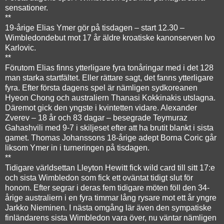
sensationer.
**
19-årige Elias Ymer gör på tisdagen – start 12.30 –
Wimbledondebut mot 17 år äldre kroatiske kanonserven Ivo
Karlovic.
**
Förutom Elias finns ytterligare fyra tonåringar med i det 128
man starka startfältet. Eller rättare sagt, det fanns ytterligare
fyra. Efter första dagens spel är nämligen sydkoreanen
Hyeon Chong och australiern Thanasi Kokkinakis utslagna.
Däremot gick den yngste i kvintetten vidare. Alexander
Zverev – 18 år och 83 dagar – besegrade Teymuraz
Gahashvili med 9-7 i skiljeset efter att ha brutit blankt i sista
gamet. Thomas Johanssons 18-årige adept Borna Coric går
liksom Ymer in i turneringen på tisdagen.
**
Tidigare världsettan Lleyton Hewitt fick wild card till sitt 17:e
och sista Wimbledon som fick ett oväntat tidigt slut för
honom. Efter segrar i deras fem tidigare möten föll den 34-
årige australiern i en fyra timmar lång rysare mot ett år yngre
Jarkko Nieminen. I nästa omgång lär även den sympatiske
finländarens sista Wimbledon vara över, nu väntar nämligen